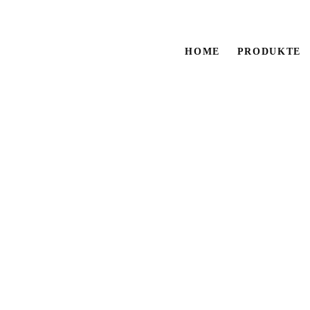
HOME
PRODUKTE
BRICK 
(MUSTE
Sie müssen sich
hier ei
Die Kombination aus weiße
puristische Eleganz und Ge