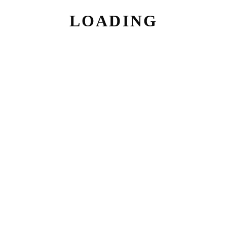
LOADING
BRICK PURE GREY
(MUSTER)
Sie müssen sich
hier einloggen
, um
den Shop zu nutzen