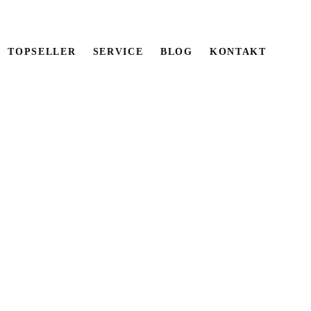
TOPSELLER
SERVICE
BLOG
KONTAKT
PURE WHITE
R)
nloggen
, um den Shop zu nutzen
n Steinen und beige-grauen Fugen schafft
lassenheit.