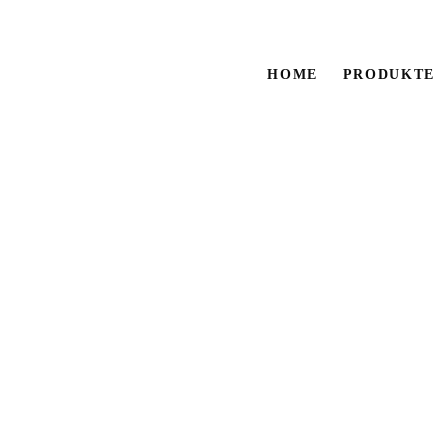
HOME
PRODUKTE
BRICK 
Sie müssen sich
hier ei
Graue Grundtöne mit weiß
einen naturgetreuen Alteru
Artikelnummer:
1110-BWA