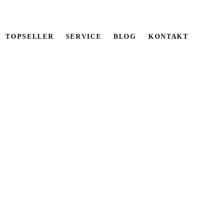
TOPSELLER
SERVICE
BLOG
KONTAKT
WHITE AGED
nloggen
, um den Shop zu nutzen
en Einfärbungen verleihen dem Bruchstein
ngseffekt.
Kategorie:
Ziegelstein