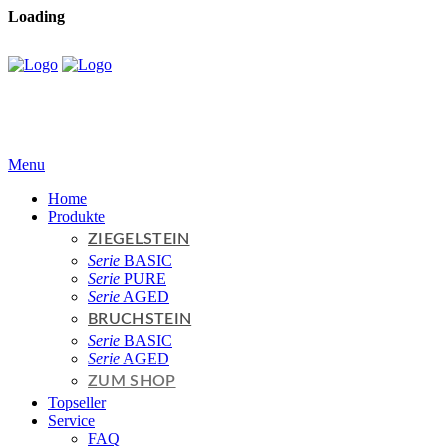
Loading
Menu
Home
Produkte
ZIEGELSTEIN
Serie
BASIC
Serie
PURE
Serie
AGED
BRUCHSTEIN
Serie
BASIC
Serie
AGED
ZUM SHOP
Topseller
Service
FAQ